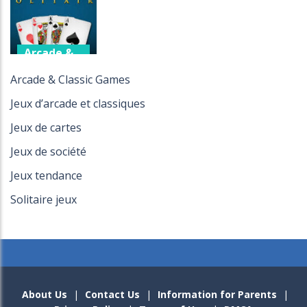
Solitaire Klondike
-
Jouez à Solitaire Klondike : U
Spider Solitaire
-
Jouez à Spider Solitaire en ligne
Arcade &
Classic
Games
Achilles Solitaire
-
Retirez toutes les cartes en as
Arcade & Classic Games
Freecell
Freecell Solitaire
-
Jeux d’arcade et classiques
Solitaire
Jeux de cartes
792
Jeux de société
Jeux tendance
Solitaire jeux
About Us
|
Contact Us
|
Information for Parents
|