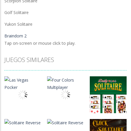
Scorpion Solitaire
Golf Solitaire
Yukon Solitaire
Braindom 2
Tap on-screen or mouse click to play.
JUEGOS SIMILARES
Juegos de
Juegos de
cartas
cartas
Las Vegas
Four Colors
Solitaire Daily