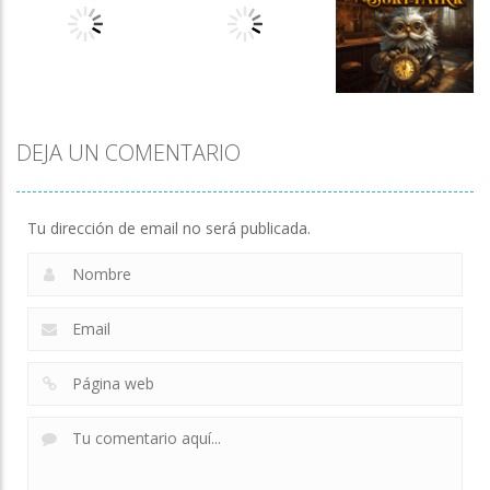
Pocker
Multiplayer
Challenge
706
703
891
Juegos de
DEJA UN COMENTARIO
mesa
Solitaire
Solitaire
Reverse
Reverse
Clock Solitaire
598
599
593
Tu dirección de email no será publicada.