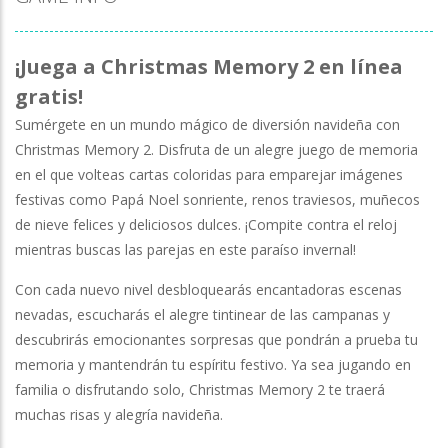
Solitaire Klondike
-
Juega al Solitario Klondike: U
Spider Solitaire
-
Juega a Spider Solitaire en línea 
¡Juega a Christmas Memory 2 en línea
Achilles Solitaire
-
Elimina todas las cartas empare
gratis!
Sumérgete en un mundo mágico de diversión navideña con
Las Vegas Pocker
-
¡Las Vegas Poker Online Grat
Christmas Memory 2. Disfruta de un alegre juego de memoria
en el que volteas cartas coloridas para emparejar imágenes
festivas como Papá Noel sonriente, renos traviesos, muñecos
de nieve felices y deliciosos dulces. ¡Compite contra el reloj
mientras buscas las parejas en este paraíso invernal!
Con cada nuevo nivel desbloquearás encantadoras escenas
nevadas, escucharás el alegre tintinear de las campanas y
descubrirás emocionantes sorpresas que pondrán a prueba tu
memoria y mantendrán tu espíritu festivo. Ya sea jugando en
familia o disfrutando solo, Christmas Memory 2 te traerá
muchas risas y alegría navideña.